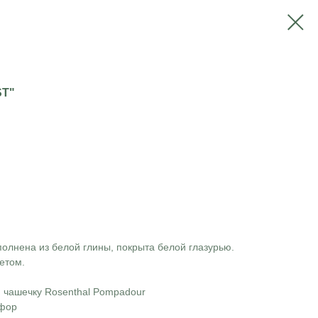
ST"
олнена из белой глины, покрыта белой глазурью.
етом.
 чашечку Rosenthal Pompadour
рфор